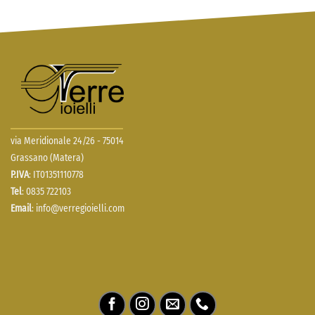
via Meridionale 24/26 - 75014
Grassano (Matera)
P.IVA
: IT01351110778
Tel
: 0835 722103
Email
:
info@verregioielli.com