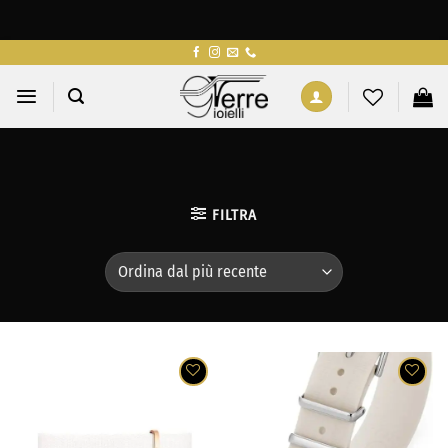
Salta
ai
contenuti
FILTRA