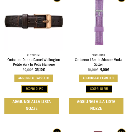
CINTURINI
CINTURINI
Cinturino Donna Daniel Wellington
Cinturino I Am In Silicone Viola
Petite York In Pelle Marrone
Glitter
39,00
€
35,10
€
10,00
€
9,00
€
AGGIUNGI AL CARRELLO
AGGIUNGI AL CARRELLO
SCOPRI DI PIÙ
SCOPRI DI PIÙ
AGGIUNGI ALLA LISTA
AGGIUNGI ALLA LISTA
NOZZE
NOZZE