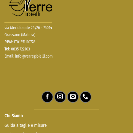
via Meridionale 24/26 - 75014
Grassano (Matera)
P.IVA
: IT01351110778
Tel
: 0835 722103
Email
:
info@verregioielli.com
Chi Siamo
Guida a taglie e misure