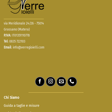
via Meridionale 24/26 - 75014
Grassano (Matera)
P.IVA
: IT01351110778
Tel
: 0835 722103
Email
:
info@verregioielli.com
Chi Siamo
Guida a taglie e misure