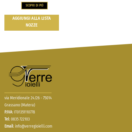
SCOPRI DI PIÙ
AGGIUNGI ALLA LISTA
NOZZE
via Meridionale 24/26 - 75014
Grassano (Matera)
P.IVA
: IT01351110778
Tel
: 0835 722103
Email
:
info@verregioielli.com