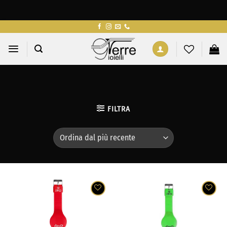
Salta
ai
contenuti
FILTRA