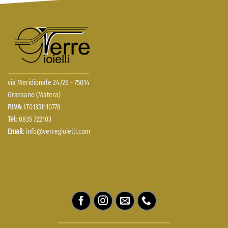
via Meridionale 24/26 - 75014
Grassano (Matera)
P.IVA
: IT01351110778
Tel
: 0835 722103
Email
:
info@verregioielli.com