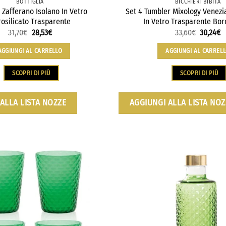
BOTTIGLIA
BICCHIERI BIBITA
a Zafferano Isolano In Vetro
Set 4 Tumbler Mixology Venezi
osilicato Trasparente
In Vetro Trasparente Boro
31,70
€
28,53
€
33,60
€
30,24
€
AGGIUNGI AL CARRELLO
AGGIUNGI AL CARREL
SCOPRI DI PIÙ
SCOPRI DI PIÙ
ALLA LISTA NOZZE
AGGIUNGI ALLA LISTA NOZ