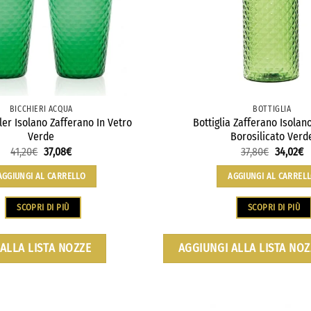
BICCHIERI ACQUA
BOTTIGLIA
ler Isolano Zafferano In Vetro
Bottiglia Zafferano Isolan
Verde
Borosilicato Verd
41,20
€
37,08
€
37,80
€
34,02
€
AGGIUNGI AL CARRELLO
AGGIUNGI AL CARREL
SCOPRI DI PIÙ
SCOPRI DI PIÙ
ALLA LISTA NOZZE
AGGIUNGI ALLA LISTA NOZ