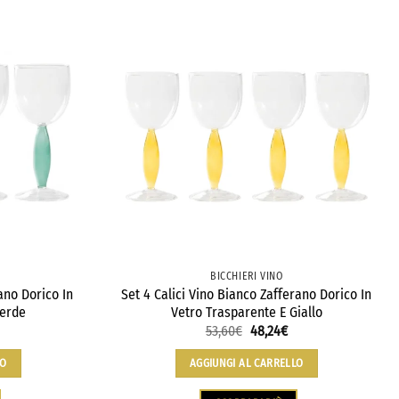
BICCHIERI VINO
ano Dorico In
Set 4 Calici Vino Bianco Zafferano Dorico In
Verde
Vetro Trasparente E Giallo
53,60
€
48,24
€
LO
AGGIUNGI AL CARRELLO