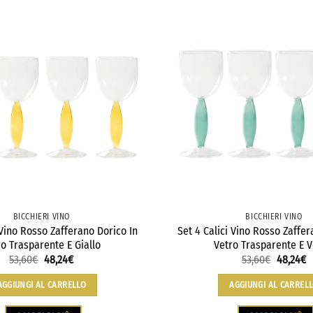
BICCHIERI VINO
BICCHIERI VINO
 Vino Rosso Zafferano Dorico In
Set 4 Calici Vino Rosso Zaffer
ro Trasparente E Giallo
Vetro Trasparente E 
53,60
€
48,24
€
53,60
€
48,24
€
AGGIUNGI AL CARRELLO
AGGIUNGI AL CARREL