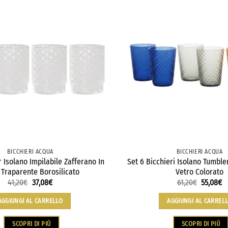
BICCHIERI ACQUA
BICCHIERI ACQUA
 Isolano Impilabile Zafferano In
Set 6 Bicchieri Isolano Tumble
 Traparente Borosilicato
Vetro Colorato
41,20
€
37,08
€
61,20
€
55,08
€
AGGIUNGI AL CARRELLO
AGGIUNGI AL CARREL
SCOPRI DI PIÙ
SCOPRI DI PIÙ