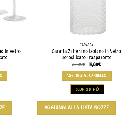
CARAFFA
no In Vetro
Caraffa Zafferano Isolano In Vetro
cato
Borosilicato Trasparente
22,00
€
19,80
€
LO
AGGIUNGI AL CARRELLO
SCOPRI DI PIÙ
ZE
AGGIUNGI ALLA LISTA NOZZE