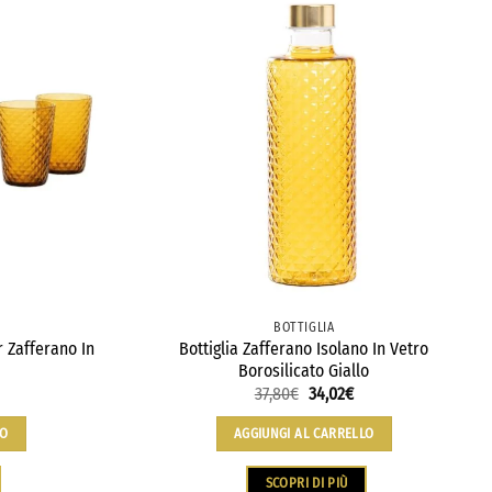
BOTTIGLIA
r Zafferano In
Bottiglia Zafferano Isolano In Vetro
Borosilicato Giallo
37,80
€
34,02
€
LO
AGGIUNGI AL CARRELLO
SCOPRI DI PIÙ