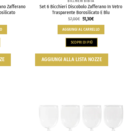
BICCHIERI BIBITA
ano Zafferano
Set 6 Bicchieri Discobolo Zafferano In Vetro
silicato
Trasparente Borosilicato E Blu
57,00
€
51,30
€
LO
AGGIUNGI AL CARRELLO
SCOPRI DI PIÙ
ZE
AGGIUNGI ALLA LISTA NOZZE