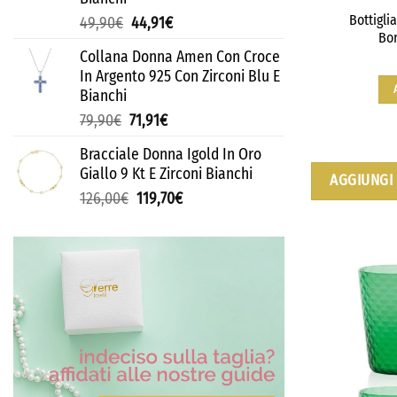
Bottigli
49,90
€
44,91
€
Bor
Collana Donna Amen Con Croce
In Argento 925 Con Zirconi Blu E
Bianchi
79,90
€
71,91
€
Bracciale Donna Igold In Oro
Giallo 9 Kt E Zirconi Bianchi
AGGIUNGI 
126,00
€
119,70
€