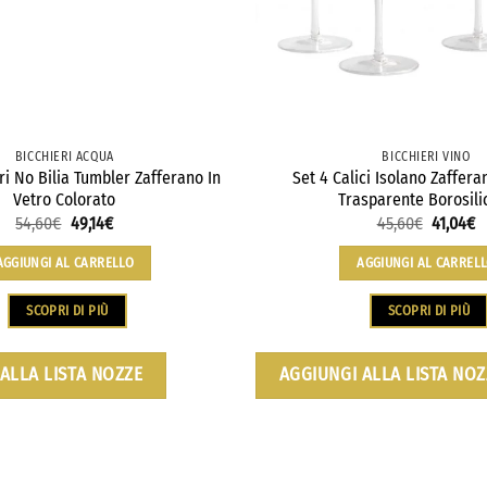
BICCHIERI ACQUA
BICCHIERI VINO
ri No Bilia Tumbler Zafferano In
Set 4 Calici Isolano Zaffera
Vetro Colorato
Trasparente Borosili
54,60
€
49,14
€
45,60
€
41,04
€
AGGIUNGI AL CARRELLO
AGGIUNGI AL CARREL
SCOPRI DI PIÙ
SCOPRI DI PIÙ
ALLA LISTA NOZZE
AGGIUNGI ALLA LISTA NOZ