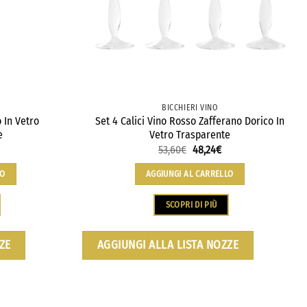
BICCHIERI VINO
o In Vetro
Set 4 Calici Vino Rosso Zafferano Dorico In
e
Vetro Trasparente
53,60
€
48,24
€
LO
AGGIUNGI AL CARRELLO
SCOPRI DI PIÙ
ZE
AGGIUNGI ALLA LISTA NOZZE