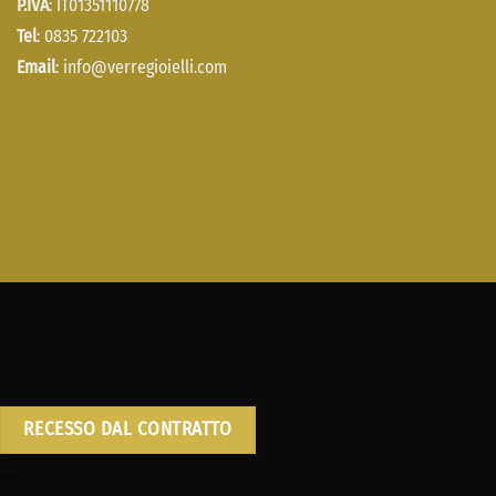
P.IVA
: IT01351110778
Tel
: 0835 722103
Email
:
info@verregioielli.com
RECESSO DAL CONTRATTO