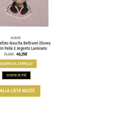
ALBUM
afoto Nascita Beltrami Disney
In Pelle E Argento Laminato
51,50
€
46,35
€
AGGIUNGI AL CARRELLO
SCOPRI DI PIÙ
ALLA LISTA NOZZE