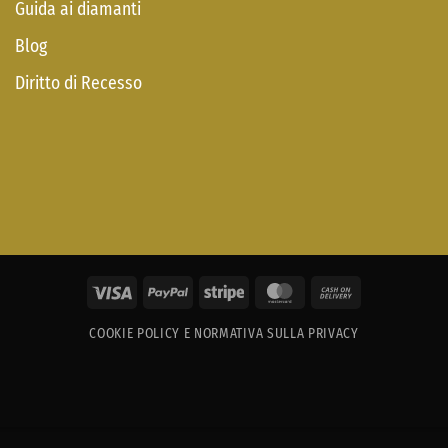
Guida ai diamanti
Blog
Diritto di Recesso
Visa
PayPal
Stripe
MasterCard
Cash
On
COOKIE POLICY E NORMATIVA SULLA PRIVACY
Delivery