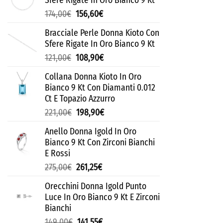
Sfere Rigate In Oro Bianco 9 Kt
174,00
€
156,60
€
Bracciale Perle Donna Kioto Con
Sfere Rigate In Oro Bianco 9 Kt
121,00
€
108,90
€
Collana Donna Kioto In Oro
Bianco 9 Kt Con Diamanti 0.012
Ct E Topazio Azzurro
221,00
€
198,90
€
Anello Donna Igold In Oro
Bianco 9 Kt Con Zirconi Bianchi
E Rossi
275,00
€
261,25
€
Orecchini Donna Igold Punto
Luce In Oro Bianco 9 Kt E Zirconi
Bianchi
149,00
€
141,55
€