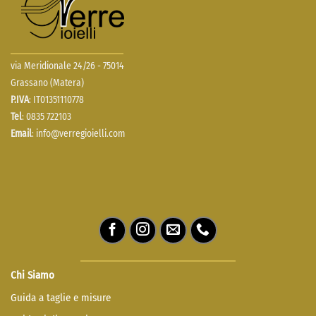
via Meridionale 24/26 - 75014
Grassano (Matera)
P.IVA
: IT01351110778
Tel
: 0835 722103
Email
:
info@verregioielli.com
Chi Siamo
Guida a taglie e misure