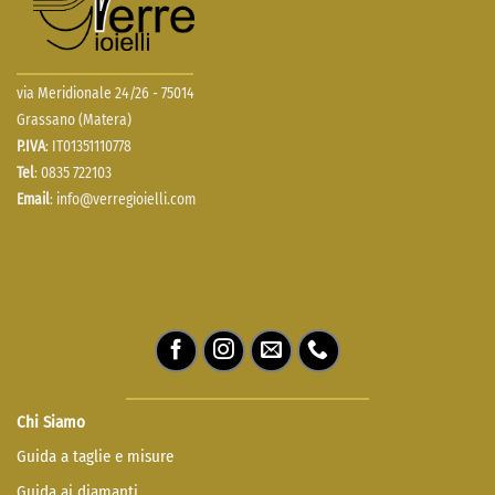
via Meridionale 24/26 - 75014
Grassano (Matera)
P.IVA
: IT01351110778
Tel
: 0835 722103
Email
:
info@verregioielli.com
Chi Siamo
Guida a taglie e misure
Guida ai diamanti