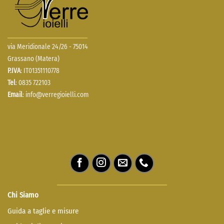
via Meridionale 24/26 - 75014
Grassano (Matera)
P.IVA
: IT01351110778
Tel
: 0835 722103
Email
:
info@verregioielli.com
Chi Siamo
Guida a taglie e misure