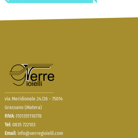
via Meridionale 24/26 - 75014
Grassano (Matera)
P.IVA
: IT01351110778
Tel
: 0835 722103
Email
:
info@verregioielli.com