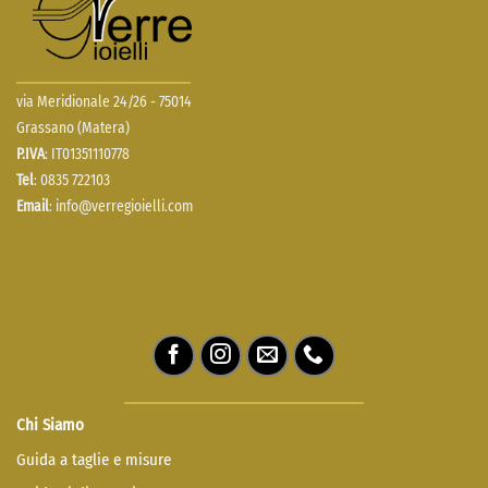
via Meridionale 24/26 - 75014
Grassano (Matera)
P.IVA
: IT01351110778
Tel
: 0835 722103
Email
:
info@verregioielli.com
Chi Siamo
Guida a taglie e misure