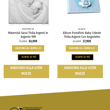
MATERNITÀ
ALBUM
Maternità Sacra Thilia Argenti In
Album Portafoto Baby Celeste
Argento 999
Thilia Argenti Con Angioletto
71,00
€
63,90
€
31,00
€
27,90
€
AGGIUNGI AL CARRELLO
AGGIUNGI AL CARRELLO
SCOPRI DI PIÙ
SCOPRI DI PIÙ
AGGIUNGI ALLA LISTA
AGGIUNGI ALLA LISTA
NOZZE
NOZZE