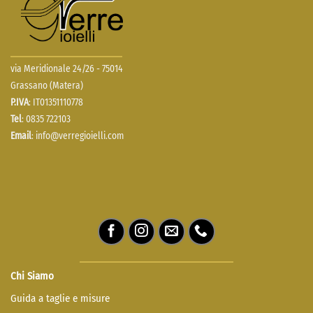
via Meridionale 24/26 - 75014
Grassano (Matera)
P.IVA
: IT01351110778
Tel
: 0835 722103
Email
:
info@verregioielli.com
Chi Siamo
Guida a taglie e misure