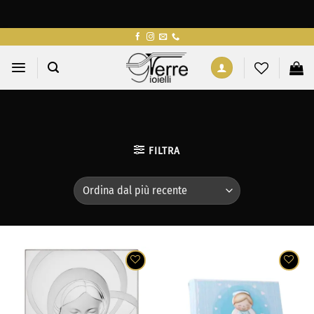
Salta
ai
contenuti
FILTRA