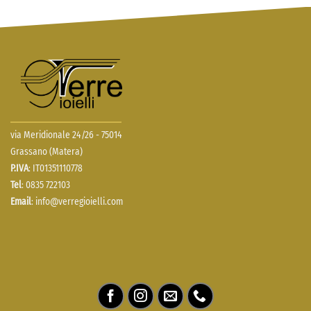
via Meridionale 24/26 - 75014
Grassano (Matera)
P.IVA
: IT01351110778
Tel
: 0835 722103
Email
:
info@verregioielli.com