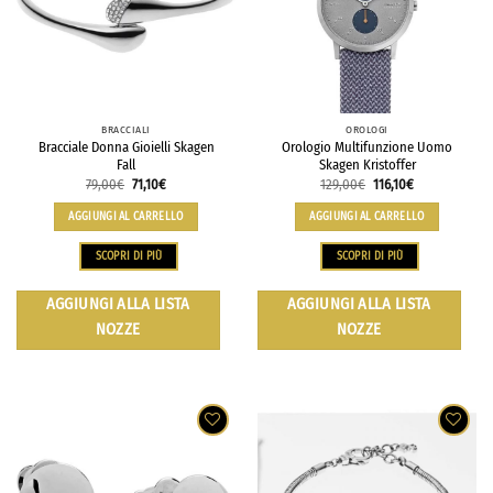
BRACCIALI
OROLOGI
Bracciale Donna Gioielli Skagen
Orologio Multifunzione Uomo
Fall
Skagen Kristoffer
79,00
€
71,10
€
129,00
€
116,10
€
AGGIUNGI AL CARRELLO
AGGIUNGI AL CARRELLO
SCOPRI DI PIÙ
SCOPRI DI PIÙ
AGGIUNGI ALLA LISTA
AGGIUNGI ALLA LISTA
NOZZE
NOZZE