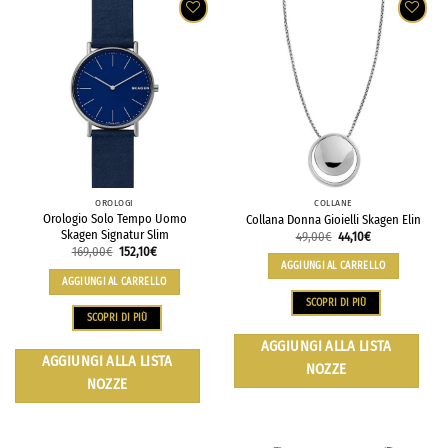
OROLOGI
COLLANE
Orologio Solo Tempo Uomo
Collana Donna Gioielli Skagen Elin
Skagen Signatur Slim
49,00
€
44,10
€
169,00
€
152,10
€
AGGIUNGI AL CARRELLO
AGGIUNGI AL CARRELLO
SCOPRI DI PIÙ
SCOPRI DI PIÙ
AGGIUNGI ALLA LISTA
AGGIUNGI ALLA LISTA
NOZZE
NOZZE