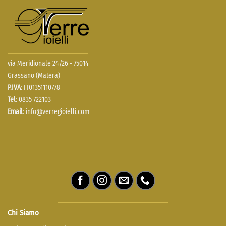
via Meridionale 24/26 - 75014
Grassano (Matera)
P.IVA
: IT01351110778
Tel
: 0835 722103
Email
:
info@verregioielli.com
Chi Siamo