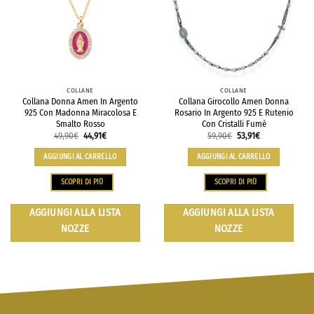
COLLANE
COLLANE
Collana Donna Amen In Argento
Collana Girocollo Amen Donna
925 Con Madonna Miracolosa E
Rosario In Argento 925 E Rutenio
Smalto Rosso
Con Cristalli Fumè
49,90
€
44,91
€
59,90
€
53,91
€
AGGIUNGI AL CARRELLO
AGGIUNGI AL CARRELLO
SCOPRI DI PIÙ
SCOPRI DI PIÙ
AGGIUNGI ALLA LISTA
AGGIUNGI ALLA LISTA
NOZZE
NOZZE