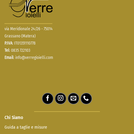
via Meridionale 24/26 - 75014
Grassano (Matera)
P.IVA
: IT01351110778
Tel
: 0835 722103
Email
:
info@verregioielli.com
Chi Siamo
Guida a taglie e misure