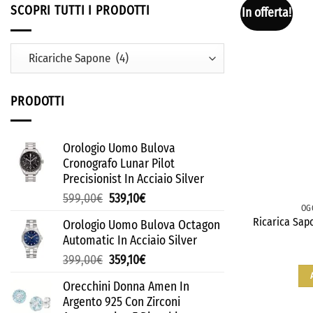
SCOPRI TUTTI I PRODOTTI
In offerta!
PRODOTTI
Orologio Uomo Bulova
Cronografo Lunar Pilot
Precisionist In Acciaio Silver
599,00
€
539,10
€
OG
Ricarica Sap
Orologio Uomo Bulova Octagon
Automatic In Acciaio Silver
399,00
€
359,10
€
Orecchini Donna Amen In
Argento 925 Con Zirconi