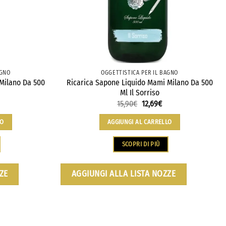
AGNO
OGGETTISTICA PER IL BAGNO
Milano Da 500
Ricarica Sapone Liquido Mami Milano Da 500
Ml Il Sorriso
15,90
€
Il
12,69
€
Il
rezzo
prezzo
prezzo
e
ttuale
originale
attuale
LO
AGGIUNGI AL CARRELLO
era:
è:
2,69€.
15,90€.
12,69€.
SCOPRI DI PIÙ
ZE
AGGIUNGI ALLA LISTA NOZZE