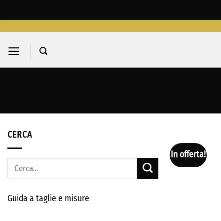
Salta
ai
contenuti
CERCA
In offerta!
Cerca:
Guida a taglie e misure