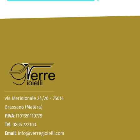
via Meridionale 24/26 - 75014
Grassano (Matera)
P.IVA
: IT01351110778
Tel
: 0835 722103
Email
:
info@verregioielli.com