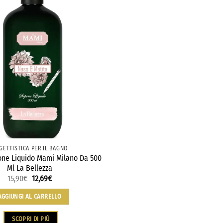
GETTISTICA PER IL BAGNO
one Liquido Mami Milano Da 500
Ml La Bellezza
15,90
€
Il
12,69
€
Il
prezzo
prezzo
originale
attuale
AGGIUNGI AL CARRELLO
era:
è:
15,90€.
12,69€.
SCOPRI DI PIÙ