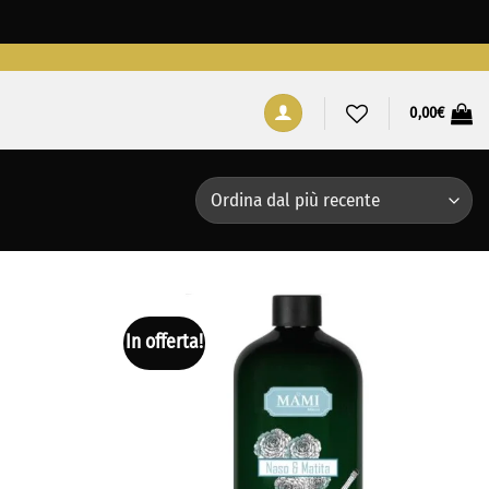
0,00
€
In offerta!