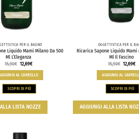
GETTISTICA PER IL BAGNO
OGGETTISTICA PER IL B
one Liquido Mami Milano Da 500
Ricarica Sapone Liquido Mami 
Ml L’Eleganza
Ml Il Fascino
15,90
€
Il
12,69
€
Il
15,90
€
Il
12,69
€
Il
prezzo
prezzo
prezzo
p
originale
attuale
original
a
AGGIUNGI AL CARRELLO
AGGIUNGI AL CARREL
era:
è:
era:
è:
15,90€.
12,69€.
15,90€.
1
SCOPRI DI PIÙ
SCOPRI DI PIÙ
ALLA LISTA NOZZE
AGGIUNGI ALLA LISTA NOZ