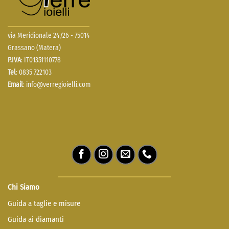
via Meridionale 24/26 - 75014
Grassano (Matera)
P.IVA
: IT01351110778
Tel
: 0835 722103
Email
:
info@verregioielli.com
Chi Siamo
Guida a taglie e misure
Guida ai diamanti