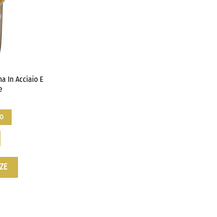
a In Acciaio E
e
LO
ZE