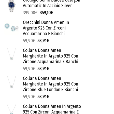
Orologio Uomo Bulova Octagon
Automatic In Acciaio Silver
399,00
€
359,10
€
Orecchini Donna Amen In
Argento 925 Con Zirconi
Acquamarina E Bianchi
59,90
€
53,91
€
Collana Donna Amen
Margherite In Argento 925 Con
Zircone Acquamarina E Banchi
59,90
€
53,91
€
Collana Donna Amen
Margherite In Argento 925 Con
Zircone Blue London E Bianchi
59,90
€
53,91
€
Collana Donna Amen In Argento
925 Con Zirconi Acquamarina E