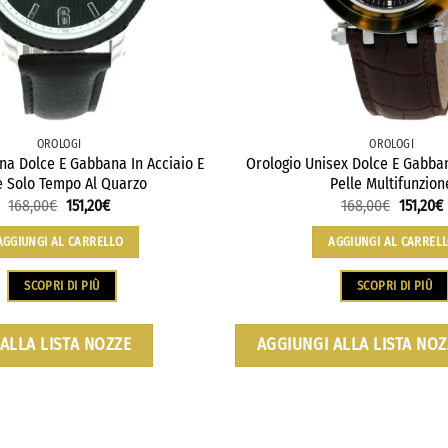
OROLOGI
OROLOGI
na Dolce E Gabbana In Acciaio E
Orologio Unisex Dolce E Gabban
e Solo Tempo Al Quarzo
Pelle Multifunzion
168,00
€
151,20
€
168,00
€
151,20
€
AGGIUNGI AL CARRELLO
AGGIUNGI AL CARREL
SCOPRI DI PIÙ
SCOPRI DI PIÙ
ALLA LISTA NOZZE
AGGIUNGI ALLA LISTA NOZ