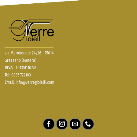
via Meridionale 24/26 - 75014
Grassano (Matera)
P.IVA
: IT01351110778
Tel
: 0835 722103
Email
:
info@verregioielli.com