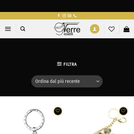
Salta
ai
contenuti
FILTRA