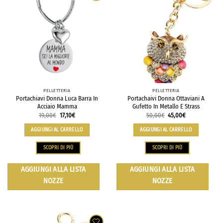
PELLETTERIA
PELLETTERIA
Portachiavi Donna Luca Barra In
Portachaivi Donna Ottaviani A
Acciaio Mamma
Gufetto In Metallo E Strass
19,00
€
17,10
€
50,00
€
45,00
€
AGGIUNGI AL CARRELLO
AGGIUNGI AL CARRELLO
SCOPRI DI PIÙ
SCOPRI DI PIÙ
AGGIUNGI ALLA LISTA
AGGIUNGI ALLA LISTA
NOZZE
NOZZE