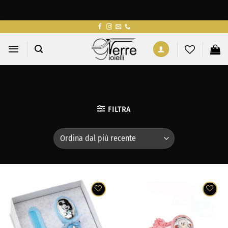
Salta
ai
contenuti
FILTRA