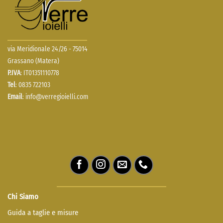
via Meridionale 24/26 - 75014
Grassano (Matera)
P.IVA
: IT01351110778
Tel
: 0835 722103
Email
:
info@verregioielli.com
Chi Siamo
Guida a taglie e misure