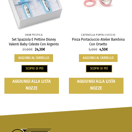
OGGETTISTICA
CATENELLA PORTA CIUCCIO
Set Spazzola E Pettine Disney
Pinza Portaciuccio Atelier Bambina
Valenti Baby Celeste Con Argento
Con Orsetto
27,00
€
24,30
€
5,00
€
4,50
€
AGGIUNGI AL CARRELLO
AGGIUNGI AL CARRELLO
SCOPRI DI PIÙ
SCOPRI DI PIÙ
AGGIUNGI ALLA LISTA
AGGIUNGI ALLA LISTA
NOZZE
NOZZE