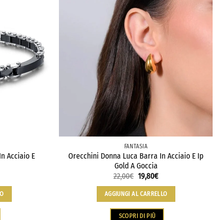
FANTASIA
n Acciaio E
Orecchini Donna Luca Barra In Acciaio E Ip
Gold A Goccia
22,00
€
19,80
€
LO
AGGIUNGI AL CARRELLO
SCOPRI DI PIÙ