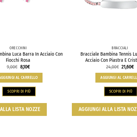
ORECCHINI
BRACCIALI
mbina Luca Barra In Acciaio Con
Bracciale Bambina Tennis Lu
Fiocchi Rosa
Acciaio Con Piastra E Cris
9,00
€
8,10
€
24,00
€
21,60
€
AGGIUNGI AL CARRELLO
AGGIUNGI AL CARREL
SCOPRI DI PIÙ
SCOPRI DI PIÙ
ALLA LISTA NOZZE
AGGIUNGI ALLA LISTA NOZ