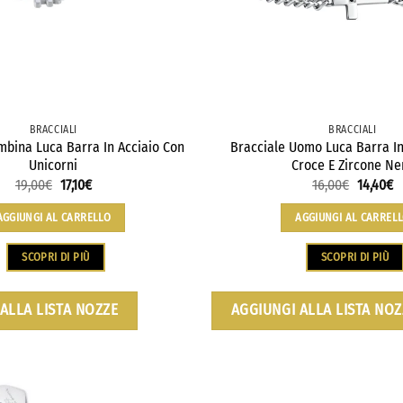
BRACCIALI
BRACCIALI
mbina Luca Barra In Acciaio Con
Bracciale Uomo Luca Barra In
Unicorni
Croce E Zircone Ne
19,00
€
17,10
€
16,00
€
14,40
€
AGGIUNGI AL CARRELLO
AGGIUNGI AL CARREL
SCOPRI DI PIÙ
SCOPRI DI PIÙ
ALLA LISTA NOZZE
AGGIUNGI ALLA LISTA NOZ