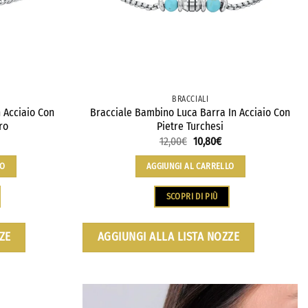
BRACCIALI
 Acciaio Con
Bracciale Bambino Luca Barra In Acciaio Con
ro
Pietre Turchesi
12,00
€
10,80
€
LO
AGGIUNGI AL CARRELLO
SCOPRI DI PIÙ
ZE
AGGIUNGI ALLA LISTA NOZZE