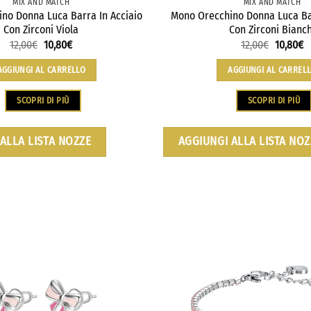
MIX AND MATCH
MIX AND MATCH
no Donna Luca Barra In Acciaio
Mono Orecchino Donna Luca Bar
Con Zirconi Viola
Con Zirconi Bianch
12,00
€
10,80
€
12,00
€
10,80
€
AGGIUNGI AL CARRELLO
AGGIUNGI AL CARREL
SCOPRI DI PIÙ
SCOPRI DI PIÙ
ALLA LISTA NOZZE
AGGIUNGI ALLA LISTA NOZ