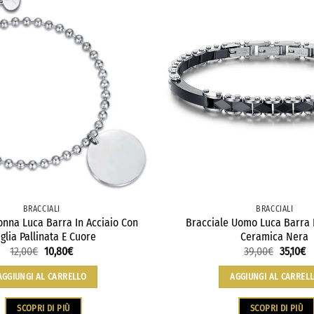
BRACCIALI
BRACCIALI
onna Luca Barra In Acciaio Con
Bracciale Uomo Luca Barra I
glia Pallinata E Cuore
Ceramica Nera
12,00
€
10,80
€
39,00
€
35,10
€
AGGIUNGI AL CARRELLO
AGGIUNGI AL CARREL
SCOPRI DI PIÙ
SCOPRI DI PIÙ