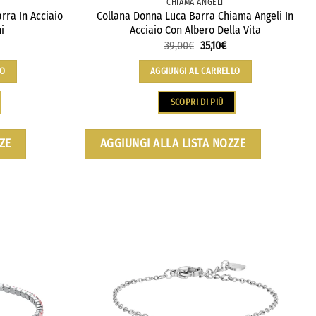
CHIAMA ANGELI
ra In Acciaio
Collana Donna Luca Barra Chiama Angeli In
i
Acciaio Con Albero Della Vita
39,00
€
35,10
€
LO
AGGIUNGI AL CARRELLO
SCOPRI DI PIÙ
ZE
AGGIUNGI ALLA LISTA NOZZE