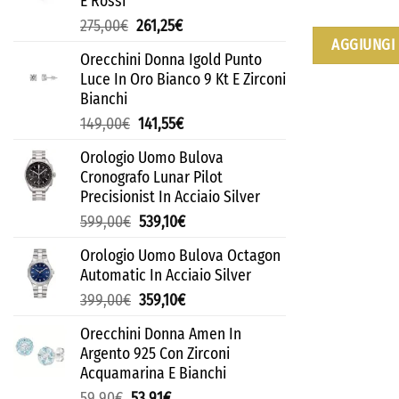
E Rossi
275,00
€
261,25
€
AGGIUNGI 
Orecchini Donna Igold Punto
Luce In Oro Bianco 9 Kt E Zirconi
Bianchi
149,00
€
141,55
€
Orologio Uomo Bulova
Cronografo Lunar Pilot
Precisionist In Acciaio Silver
599,00
€
539,10
€
Orologio Uomo Bulova Octagon
Automatic In Acciaio Silver
399,00
€
359,10
€
Orecchini Donna Amen In
Argento 925 Con Zirconi
Acquamarina E Bianchi
59,90
€
53,91
€