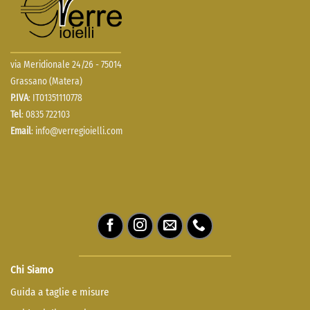
via Meridionale 24/26 - 75014
Grassano (Matera)
P.IVA
: IT01351110778
Tel
: 0835 722103
Email
:
info@verregioielli.com
Chi Siamo
Guida a taglie e misure