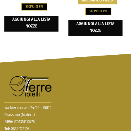
AGGIUNGI AL CARRELLO
SCOPRI DI PIÙ
SCOPRI DI PIÙ
AGGIUNGI ALLA LISTA
AGGIUNGI ALLA LISTA
NOZZE
NOZZE
via Meridionale 24/26 - 75014
Grassano (Matera)
P.IVA
: IT01351110778
Tel
: 0835 722103