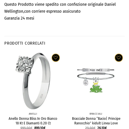
Questo Prodotto viene spedito con confezione originale Daniel
Wellington,con corriere espresso assicurato
Garanzia 24 mesi
PRODOTTI CORRELATI
ANELLI
BRACCIALI
Anello Donna Bliss In Oro Bianco
Bracciale Donna “Bacio| Principe
18 Kt E Diamanti 0.20 Ct
Ranocchio” kidult Linea Love
999,00
€
899,10
€
29,00
€
26,10
€