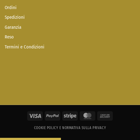
Ordini
Spedizioni
Garanzia
Reso
Termini e Condizioni
Visa
PayPal
Stripe
MasterCard
Cash
On
COOKIE POLICY E NORMATIVA SULLA PRIVACY
Delivery