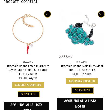
PRODOTTI CORRELATI
BRACCIALI
BRACCIALI
Bracciale Donna Amen In Argento
Bracciale Donna Gioielli Ottaviani
925 Dorato Cornetti Con Punto
con Turchesi e Onice
Luce E Charms
64,00
€
57,60
€
49,90
€
44,91
€
AGGIUNGI AL CARRELLO
AGGIUNGI AL CARRELLO
SCOPRI DI PIÙ
SCOPRI DI PIÙ
AGGIUNGI ALLA LISTA
AGGIUNGI ALLA LISTA
NOZZE