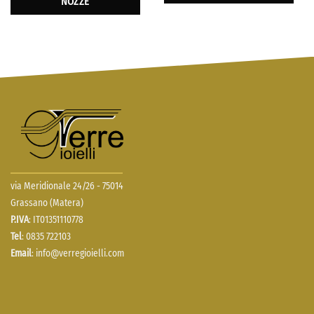
NOZZE
via Meridionale 24/26 - 75014
Grassano (Matera)
P.IVA
: IT01351110778
Tel
: 0835 722103
Email
:
info@verregioielli.com