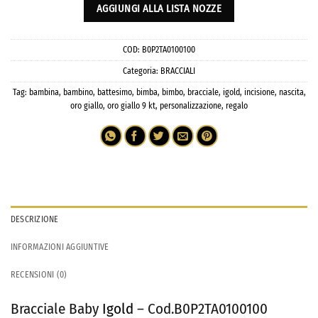
AGGIUNGI ALLA LISTA NOZZE
COD:
B0P2TA0100100
Categoria:
BRACCIALI
Tag:
bambina
,
bambino
,
battesimo
,
bimba
,
bimbo
,
bracciale
,
igold
,
incisione
,
nascita
,
oro giallo
,
oro giallo 9 kt
,
personalizzazione
,
regalo
DESCRIZIONE
INFORMAZIONI AGGIUNTIVE
RECENSIONI (0)
Bracciale Baby
Igold
– Cod.B0P2TA0100100