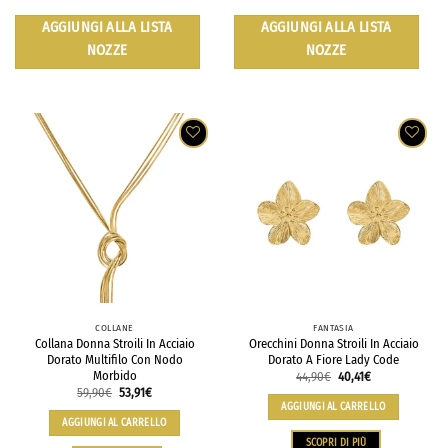
AGGIUNGI ALLA LISTA
AGGIUNGI ALLA LISTA
NOZZE
NOZZE
COLLANE
FANTASIA
Collana Donna Stroili In Acciaio
Orecchini Donna Stroili In Acciaio
Dorato Multifilo Con Nodo
Dorato A Fiore Lady Code
Morbido
44,90
€
40,41
€
59,90
€
53,91
€
AGGIUNGI AL CARRELLO
AGGIUNGI AL CARRELLO
SCOPRI DI PIÙ