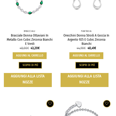
BRACCIALI
FANTASIA
Bracciale Donna Ottaviani In
Orecchini Donna Stroili A Goccia In
Metallo Con Cubic Zirconia Bianchi
Argento 925 E Cubic Zirconia
E Verdi
Bianchi
48,00
€
43,20
€
44,90
€
40,41
€
AGGIUNGI AL CARRELLO
AGGIUNGI AL CARRELLO
SCOPRI DI PIÙ
SCOPRI DI PIÙ
AGGIUNGI ALLA LISTA
AGGIUNGI ALLA LISTA
NOZZE
NOZZE