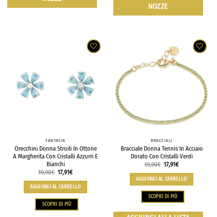
NOZZE
FANTASIA
BRACCIALI
Orecchini Donna Stroili In Ottone
Bracciale Donna Tennis In Acciaio
A Margherita Con Cristalli Azzurri E
Dorato Con Cristalli Verdi
Bianchi
19,90
€
17,91
€
19,90
€
17,91
€
AGGIUNGI AL CARRELLO
AGGIUNGI AL CARRELLO
SCOPRI DI PIÙ
SCOPRI DI PIÙ